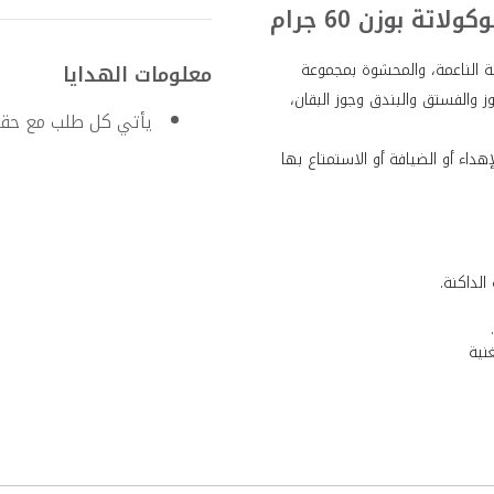
ة بوزن 60 جرام
ية الناعمة، والمحشوة بمجموعة
معلومات الهدايا
 والفستق والبندق وجوز البقان،
يأتي كل طلب مع حقيب
يارًا مثاليًا للإهداء أو الضيافة أو الاستمتاع بها
لداكنة.
نية