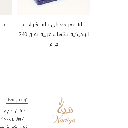
علبة تمر مغطى بالشوكولاتة
علب
البلجيكية بنكهات عربية بوزن 240
جرام
تواصل معنا
نادية ش.ذ.م.م
صندوق بريد: 18148، المنطقة الحرة بجبل علي،
دبي، الإمارات العر