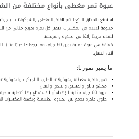
عبوة تمر مغطى بأنواع مختلفة من الشوكولات
استمتع بالمذاق الرائع للتمر الفاخر المغطى بالشوكولاتة البلجيك
متنوعة لذيذة من المكسرات. تتميز كل تمرة بمزيج مثالي من اللوز
لتقدم مزيجًا رائعًا من الحلاوة والقرمشة.
مُغلفة في عبوة عملية بوزن 60 جرام، مما يجعلها خ
أثناء التنقل.
ما يميز تمورنا:
تمور فاخرة مغطاة بشوكولاتة الحليب البلجيكية والشوكولاتة ا
محشو باللوز والفستق والبندق والبقان
عبوة 60 جرام مثالية للإهداء أو للاستمتاع بها كتحلية فاخرة.
حلوى فاخرة تجمع بين الحلاوة الطبيعية ونكهة المكسرات الغ